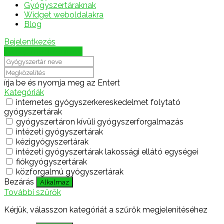
Gyógyszertáraknak
Widget weboldalakra
Blog
Bejelentkezés
Térkép megjelenítése
írja be és nyomja meg az Entert
Kategóriák
internetes gyógyszerkereskedelmet folytató
gyógyszertárak
gyógyszertáron kívüli gyógyszerforgalmazás
intézeti gyógyszertárak
kézigyógyszertárak
intézeti gyógyszertárak lakossági ellátó egységei
fiókgyógyszertárak
közforgalmú gyógyszertárak
Bezárás
Alkalmaz
További szűrők
Kérjük, válasszon kategóriát a szűrők megjelenítéséhez