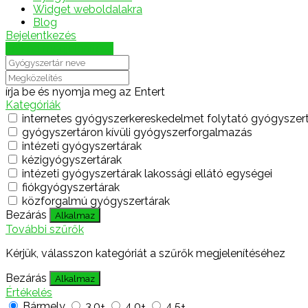
Widget weboldalakra
Blog
Bejelentkezés
Térkép megjelenítése
írja be és nyomja meg az Entert
Kategóriák
internetes gyógyszerkereskedelmet folytató gyógyszer
gyógyszertáron kívüli gyógyszerforgalmazás
intézeti gyógyszertárak
kézigyógyszertárak
intézeti gyógyszertárak lakossági ellátó egységei
fiókgyógyszertárak
közforgalmú gyógyszertárak
Bezárás
Alkalmaz
További szűrők
Kérjük, válasszon kategóriát a szűrők megjelenítéséhez
Bezárás
Alkalmaz
Értékelés
Bármely
3.0+
4.0+
4.5+