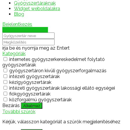
Gyógyszertáraknak
Widget weboldalakra
Blog
Bejelentkezés
Térkép megjelenítése
írja be és nyomja meg az Entert
Kategóriák
internetes gyógyszerkereskedelmet folytató
gyógyszertárak
gyógyszertáron kívüli gyógyszerforgalmazás
intézeti gyógyszertárak
kézigyógyszertárak
intézeti gyógyszertárak lakossági ellátó egységei
fiókgyógyszertárak
közforgalmú gyógyszertárak
Bezárás
Alkalmaz
További szűrők
Kérjük, válasszon kategóriát a szűrők megjelenítéséhez