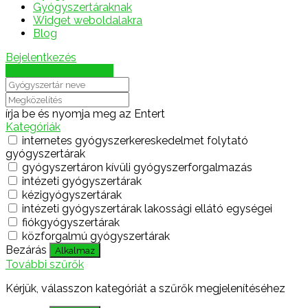
Gyógyszertáraknak
Widget weboldalakra
Blog
Bejelentkezés
Térkép megjelenítése
írja be és nyomja meg az Entert
Kategóriák
internetes gyógyszerkereskedelmet folytató
gyógyszertárak
gyógyszertáron kívüli gyógyszerforgalmazás
intézeti gyógyszertárak
kézigyógyszertárak
intézeti gyógyszertárak lakossági ellátó egységei
fiókgyógyszertárak
közforgalmú gyógyszertárak
Bezárás
Alkalmaz
További szűrők
Kérjük, válasszon kategóriát a szűrők megjelenítéséhez