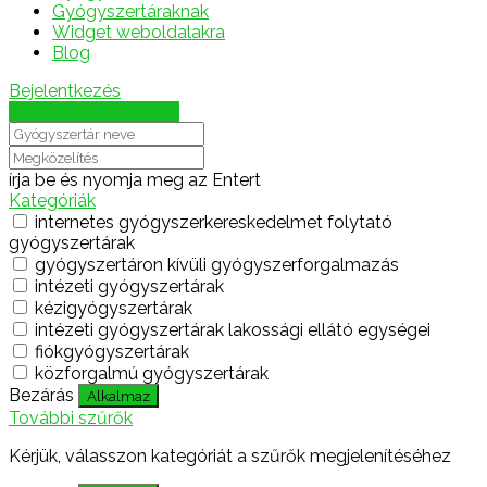
Gyógyszertáraknak
Widget weboldalakra
Blog
Bejelentkezés
Térkép megjelenítése
írja be és nyomja meg az Entert
Kategóriák
internetes gyógyszerkereskedelmet folytató
gyógyszertárak
gyógyszertáron kívüli gyógyszerforgalmazás
intézeti gyógyszertárak
kézigyógyszertárak
intézeti gyógyszertárak lakossági ellátó egységei
fiókgyógyszertárak
közforgalmú gyógyszertárak
Bezárás
Alkalmaz
További szűrők
Kérjük, válasszon kategóriát a szűrők megjelenítéséhez