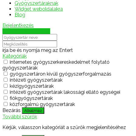
Gyógyszertáraknak
Widget weboldalakra
Blog
Bejelentkezés
Térkép megjelenítése
írja be és nyomja meg az Entert
Kategóriák
internetes gyógyszerkereskedelmet folytató
gyógyszertárak
gyógyszertáron kívüli gyógyszerforgalmazás
intézeti gyógyszertárak
kézigyógyszertárak
intézeti gyógyszertárak lakossági ellátó egységei
fiókgyógyszertárak
közforgalmú gyógyszertárak
Bezárás
Alkalmaz
További szűrők
Kérjük, válasszon kategóriát a szűrők megjelenítéséhez