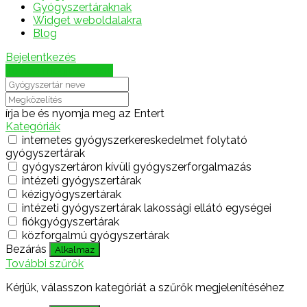
Gyógyszertáraknak
Widget weboldalakra
Blog
Bejelentkezés
Térkép megjelenítése
írja be és nyomja meg az Entert
Kategóriák
internetes gyógyszerkereskedelmet folytató
gyógyszertárak
gyógyszertáron kívüli gyógyszerforgalmazás
intézeti gyógyszertárak
kézigyógyszertárak
intézeti gyógyszertárak lakossági ellátó egységei
fiókgyógyszertárak
közforgalmú gyógyszertárak
Bezárás
Alkalmaz
További szűrők
Kérjük, válasszon kategóriát a szűrők megjelenítéséhez