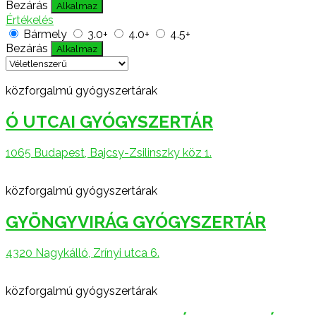
Bezárás
Alkalmaz
Értékelés
Bármely
3.0+
4.0+
4.5+
Bezárás
Alkalmaz
közforgalmú gyógyszertárak
Ó UTCAI GYÓGYSZERTÁR
1065 Budapest, Bajcsy-Zsilinszky köz 1.
közforgalmú gyógyszertárak
GYÖNGYVIRÁG GYÓGYSZERTÁR
4320 Nagykálló, Zrínyi utca 6.
közforgalmú gyógyszertárak