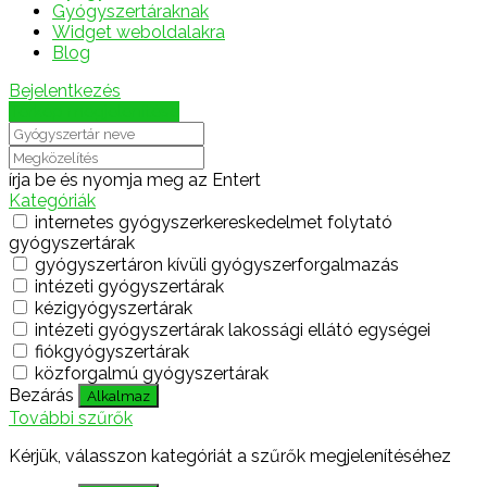
Gyógyszertáraknak
Widget weboldalakra
Blog
Bejelentkezés
Térkép megjelenítése
írja be és nyomja meg az Entert
Kategóriák
internetes gyógyszerkereskedelmet folytató
gyógyszertárak
gyógyszertáron kívüli gyógyszerforgalmazás
intézeti gyógyszertárak
kézigyógyszertárak
intézeti gyógyszertárak lakossági ellátó egységei
fiókgyógyszertárak
közforgalmú gyógyszertárak
Bezárás
Alkalmaz
További szűrők
Kérjük, válasszon kategóriát a szűrők megjelenítéséhez