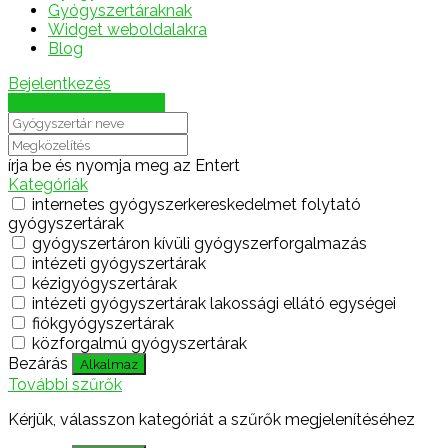
Gyógyszertáraknak
Widget weboldalakra
Blog
Bejelentkezés
Térkép megjelenítése
írja be és nyomja meg az Entert
Kategóriák
internetes gyógyszerkereskedelmet folytató
gyógyszertárak
gyógyszertáron kívüli gyógyszerforgalmazás
intézeti gyógyszertárak
kézigyógyszertárak
intézeti gyógyszertárak lakossági ellátó egységei
fiókgyógyszertárak
közforgalmú gyógyszertárak
Bezárás
Alkalmaz
További szűrők
Kérjük, válasszon kategóriát a szűrők megjelenítéséhez