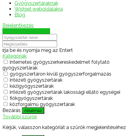
Gyógyszertáraknak
Widget weboldalakra
Blog
Bejelentkezés
Térkép megjelenítése
írja be és nyomja meg az Entert
Kategóriák
internetes gyógyszerkereskedelmet folytató
gyógyszertárak
gyógyszertáron kívüli gyógyszerforgalmazás
intézeti gyógyszertárak
kézigyógyszertárak
intézeti gyógyszertárak lakossági ellátó egységei
fiókgyógyszertárak
közforgalmú gyógyszertárak
Bezárás
Alkalmaz
További szűrők
Kérjük, válasszon kategóriát a szűrők megjelenítéséhez