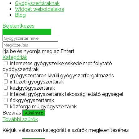
Gyógyszertáraknak
Widget weboldalakra
Blog
Bejelentkezés
Térkép megjelenítése
írja be és nyomja meg az Entert
Kategóriák
internetes gyógyszerkereskedelmet folytató
gyógyszertárak
gyógyszertáron kívüli gyógyszerforgalmazás
intézeti gyógyszertárak
kézigyógyszertárak
intézeti gyógyszertárak lakossági ellátó egységei
fiókgyógyszertárak
közforgalmú gyógyszertárak
Bezárás
Alkalmaz
További szűrők
Kérjük, válasszon kategóriát a szűrők megjelenítéséhez