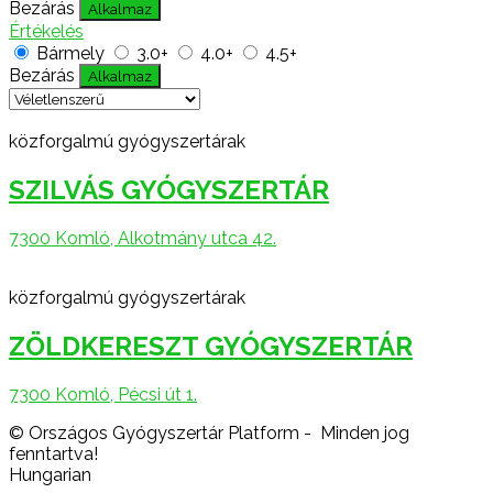
Bezárás
Alkalmaz
Értékelés
Bármely
3.0+
4.0+
4.5+
Bezárás
Alkalmaz
közforgalmú gyógyszertárak
SZILVÁS GYÓGYSZERTÁR
7300 Komló, Alkotmány utca 42.
közforgalmú gyógyszertárak
ZÖLDKERESZT GYÓGYSZERTÁR
7300 Komló, Pécsi út 1.
© Országos Gyógyszertár Platform - Minden jog
fenntartva!
Hungarian