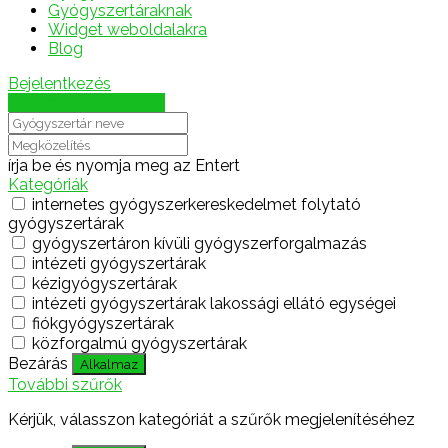
Gyógyszertáraknak
Widget weboldalakra
Blog
Bejelentkezés
Térkép megjelenítése
írja be és nyomja meg az Entert
Kategóriák
internetes gyógyszerkereskedelmet folytató
gyógyszertárak
gyógyszertáron kívüli gyógyszerforgalmazás
intézeti gyógyszertárak
kézigyógyszertárak
intézeti gyógyszertárak lakossági ellátó egységei
fiókgyógyszertárak
közforgalmú gyógyszertárak
Bezárás
Alkalmaz
További szűrők
Kérjük, válasszon kategóriát a szűrők megjelenítéséhez