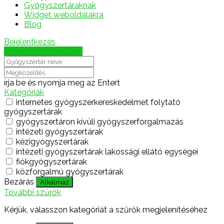
Gyógyszertáraknak
Widget weboldalakra
Blog
Bejelentkezés
Térkép megjelenítése
írja be és nyomja meg az Entert
Kategóriák
internetes gyógyszerkereskedelmet folytató
gyógyszertárak
gyógyszertáron kívüli gyógyszerforgalmazás
intézeti gyógyszertárak
kézigyógyszertárak
intézeti gyógyszertárak lakossági ellátó egységei
fiókgyógyszertárak
közforgalmú gyógyszertárak
Bezárás
Alkalmaz
További szűrők
Kérjük, válasszon kategóriát a szűrők megjelenítéséhez