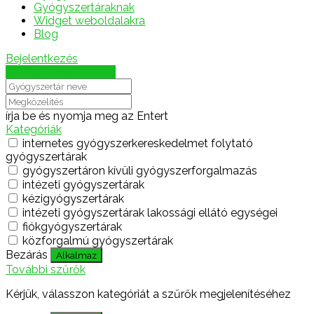
Gyógyszertáraknak
Widget weboldalakra
Blog
Bejelentkezés
Térkép megjelenítése
írja be és nyomja meg az Entert
Kategóriák
internetes gyógyszerkereskedelmet folytató
gyógyszertárak
gyógyszertáron kívüli gyógyszerforgalmazás
intézeti gyógyszertárak
kézigyógyszertárak
intézeti gyógyszertárak lakossági ellátó egységei
fiókgyógyszertárak
közforgalmú gyógyszertárak
Bezárás
Alkalmaz
További szűrők
Kérjük, válasszon kategóriát a szűrők megjelenítéséhez