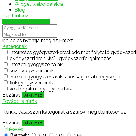
Widget weboldalakra
Blog
Bejelentkezés
Térkép megjelenítése
írja be és nyomja meg az Entert
Kategóriák
internetes gyógyszerkereskedelmet folytató gyógyszer
gyógyszertáron kívüli gyógyszerforgalmazás
intézeti gyógyszertárak
kézigyógyszertárak
intézeti gyógyszertárak lakossági ellátó egységei
fiókgyógyszertárak
közforgalmú gyógyszertárak
Bezárás
Alkalmaz
További szűrők
Kérjük, válasszon kategóriát a szűrők megjelenítéséhez
Bezárás
Alkalmaz
Értékelés
Bármely
3.0+
4.0+
4.5+