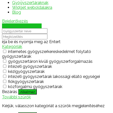
Gyógyszertáraknak
Widget weboldalakra
Blog
Bejelentkezés
Térkép megjelenítése
írja be és nyomja meg az Entert
Kategóriák
internetes gyógyszerkereskedelmet folytató
gyógyszertárak
gyógyszertáron kívüli gyógyszerforgalmazás
intézeti gyógyszertárak
kézigyógyszertárak
intézeti gyógyszertárak lakossági ellátó egységei
fiókgyógyszertárak
közforgalmú gyógyszertárak
Bezárás
Alkalmaz
További szűrők
Kérjük, válasszon kategóriát a szűrők megjelenítéséhez