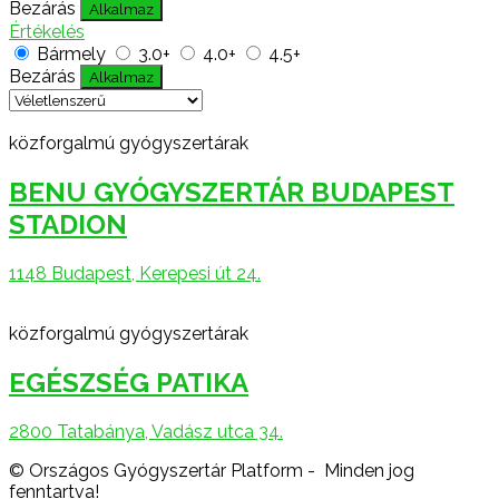
Bezárás
Alkalmaz
Értékelés
Bármely
3.0+
4.0+
4.5+
Bezárás
Alkalmaz
közforgalmú gyógyszertárak
BENU GYÓGYSZERTÁR BUDAPEST
STADION
1148 Budapest, Kerepesi út 24.
közforgalmú gyógyszertárak
EGÉSZSÉG PATIKA
2800 Tatabánya, Vadász utca 34.
© Országos Gyógyszertár Platform - Minden jog
fenntartva!