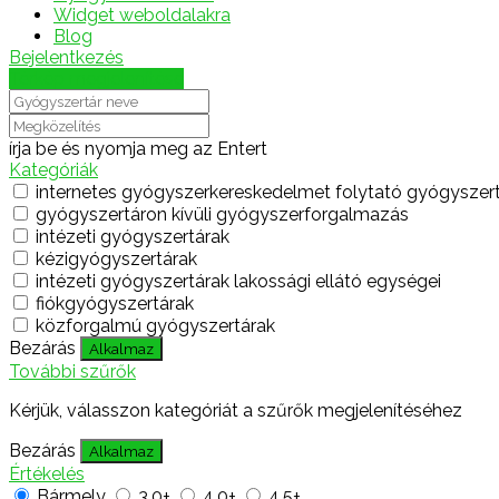
Widget weboldalakra
Blog
Bejelentkezés
Térkép megjelenítése
írja be és nyomja meg az Entert
Kategóriák
internetes gyógyszerkereskedelmet folytató gyógyszer
gyógyszertáron kívüli gyógyszerforgalmazás
intézeti gyógyszertárak
kézigyógyszertárak
intézeti gyógyszertárak lakossági ellátó egységei
fiókgyógyszertárak
közforgalmú gyógyszertárak
Bezárás
Alkalmaz
További szűrők
Kérjük, válasszon kategóriát a szűrők megjelenítéséhez
Bezárás
Alkalmaz
Értékelés
Bármely
3.0+
4.0+
4.5+