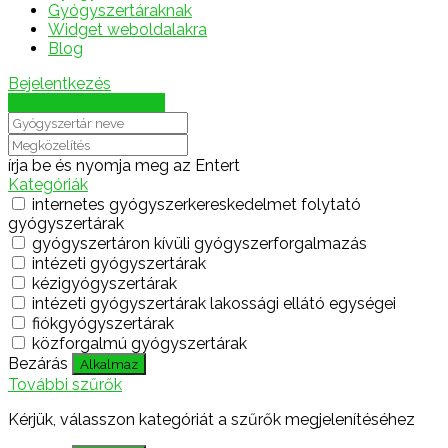
Gyógyszertáraknak
Widget weboldalakra
Blog
Bejelentkezés
Térkép megjelenítése
írja be és nyomja meg az Entert
Kategóriák
internetes gyógyszerkereskedelmet folytató
gyógyszertárak
gyógyszertáron kívüli gyógyszerforgalmazás
intézeti gyógyszertárak
kézigyógyszertárak
intézeti gyógyszertárak lakossági ellátó egységei
fiókgyógyszertárak
közforgalmú gyógyszertárak
Bezárás
Alkalmaz
További szűrők
Kérjük, válasszon kategóriát a szűrők megjelenítéséhez