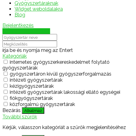
Gyógyszertáraknak
Widget weboldalakra
Blog
Bejelentkezés
Térkép megjelenítése
írja be és nyomja meg az Entert
Kategóriák
internetes gyógyszerkereskedelmet folytató
gyógyszertárak
gyógyszertáron kívüli gyógyszerforgalmazás
intézeti gyógyszertárak
kézigyógyszertárak
intézeti gyógyszertárak lakossági ellátó egységei
fiókgyógyszertárak
közforgalmú gyógyszertárak
Bezárás
Alkalmaz
További szűrők
Kérjük, válasszon kategóriát a szűrők megjelenítéséhez