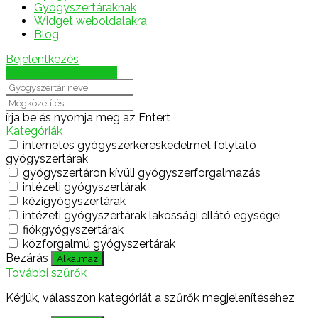
Gyógyszertáraknak
Widget weboldalakra
Blog
Bejelentkezés
Térkép megjelenítése
írja be és nyomja meg az Entert
Kategóriák
internetes gyógyszerkereskedelmet folytató
gyógyszertárak
gyógyszertáron kívüli gyógyszerforgalmazás
intézeti gyógyszertárak
kézigyógyszertárak
intézeti gyógyszertárak lakossági ellátó egységei
fiókgyógyszertárak
közforgalmú gyógyszertárak
Bezárás
Alkalmaz
További szűrők
Kérjük, válasszon kategóriát a szűrők megjelenítéséhez