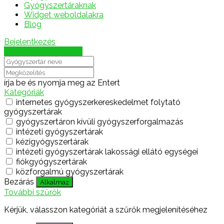
Gyógyszertáraknak
Widget weboldalakra
Blog
Bejelentkezés
Térkép megjelenítése
írja be és nyomja meg az Entert
Kategóriák
internetes gyógyszerkereskedelmet folytató
gyógyszertárak
gyógyszertáron kívüli gyógyszerforgalmazás
intézeti gyógyszertárak
kézigyógyszertárak
intézeti gyógyszertárak lakossági ellátó egységei
fiókgyógyszertárak
közforgalmú gyógyszertárak
Bezárás
Alkalmaz
További szűrők
Kérjük, válasszon kategóriát a szűrők megjelenítéséhez