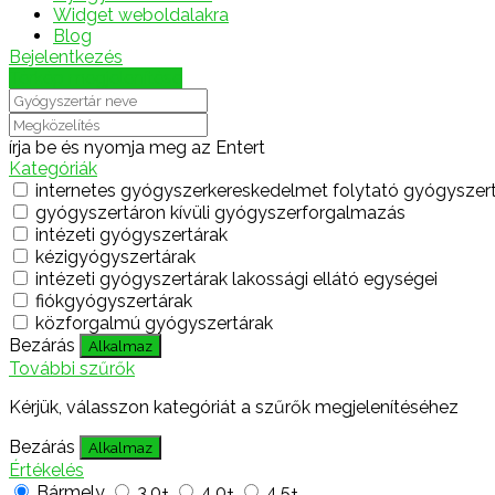
Widget weboldalakra
Blog
Bejelentkezés
Térkép megjelenítése
írja be és nyomja meg az Entert
Kategóriák
internetes gyógyszerkereskedelmet folytató gyógyszer
gyógyszertáron kívüli gyógyszerforgalmazás
intézeti gyógyszertárak
kézigyógyszertárak
intézeti gyógyszertárak lakossági ellátó egységei
fiókgyógyszertárak
közforgalmú gyógyszertárak
Bezárás
Alkalmaz
További szűrők
Kérjük, válasszon kategóriát a szűrők megjelenítéséhez
Bezárás
Alkalmaz
Értékelés
Bármely
3.0+
4.0+
4.5+