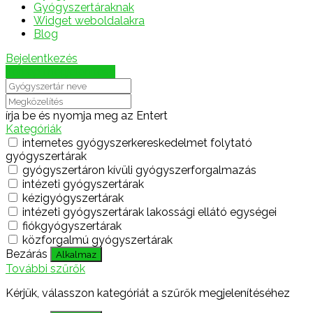
Gyógyszertáraknak
Widget weboldalakra
Blog
Bejelentkezés
Térkép megjelenítése
írja be és nyomja meg az Entert
Kategóriák
internetes gyógyszerkereskedelmet folytató
gyógyszertárak
gyógyszertáron kívüli gyógyszerforgalmazás
intézeti gyógyszertárak
kézigyógyszertárak
intézeti gyógyszertárak lakossági ellátó egységei
fiókgyógyszertárak
közforgalmú gyógyszertárak
Bezárás
Alkalmaz
További szűrők
Kérjük, válasszon kategóriát a szűrők megjelenítéséhez