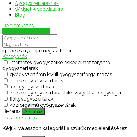
Gyógyszertáraknak
Widget weboldalakra
Blog
Bejelentkezés
Térkép megjelenítése
írja be és nyomja meg az Entert
Kategóriák
internetes gyógyszerkereskedelmet folytató
gyógyszertárak
gyógyszertáron kívüli gyógyszerforgalmazás
intézeti gyógyszertárak
kézigyógyszertárak
intézeti gyógyszertárak lakossági ellátó egységei
fiókgyógyszertárak
közforgalmú gyógyszertárak
Bezárás
Alkalmaz
További szűrők
Kérjük, válasszon kategóriát a szűrők megjelenítéséhez