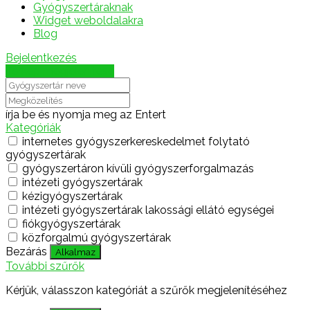
Gyógyszertáraknak
Widget weboldalakra
Blog
Bejelentkezés
Térkép megjelenítése
írja be és nyomja meg az Entert
Kategóriák
internetes gyógyszerkereskedelmet folytató
gyógyszertárak
gyógyszertáron kívüli gyógyszerforgalmazás
intézeti gyógyszertárak
kézigyógyszertárak
intézeti gyógyszertárak lakossági ellátó egységei
fiókgyógyszertárak
közforgalmú gyógyszertárak
Bezárás
Alkalmaz
További szűrők
Kérjük, válasszon kategóriát a szűrők megjelenítéséhez