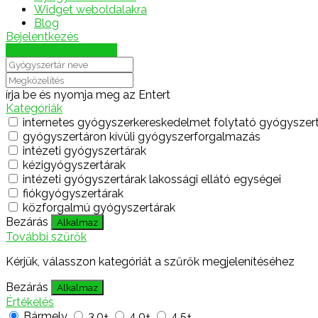
Widget weboldalakra
Blog
Bejelentkezés
Térkép megjelenítése
írja be és nyomja meg az Entert
Kategóriák
internetes gyógyszerkereskedelmet folytató gyógyszer
gyógyszertáron kívüli gyógyszerforgalmazás
intézeti gyógyszertárak
kézigyógyszertárak
intézeti gyógyszertárak lakossági ellátó egységei
fiókgyógyszertárak
közforgalmú gyógyszertárak
Bezárás
Alkalmaz
További szűrők
Kérjük, válasszon kategóriát a szűrők megjelenítéséhez
Bezárás
Alkalmaz
Értékelés
Bármely
3.0+
4.0+
4.5+