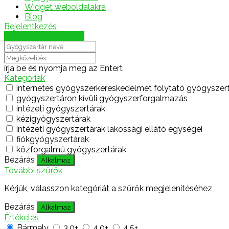
Widget weboldalakra
Blog
Bejelentkezés
Térkép megjelenítése
írja be és nyomja meg az Entert
Kategóriák
internetes gyógyszerkereskedelmet folytató gyógyszer
gyógyszertáron kívüli gyógyszerforgalmazás
intézeti gyógyszertárak
kézigyógyszertárak
intézeti gyógyszertárak lakossági ellátó egységei
fiókgyógyszertárak
közforgalmú gyógyszertárak
Bezárás
Alkalmaz
További szűrők
Kérjük, válasszon kategóriát a szűrők megjelenítéséhez
Bezárás
Alkalmaz
Értékelés
Bármely
3.0+
4.0+
4.5+