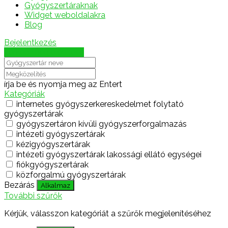
Gyógyszertáraknak
Widget weboldalakra
Blog
Bejelentkezés
Térkép megjelenítése
írja be és nyomja meg az Entert
Kategóriák
internetes gyógyszerkereskedelmet folytató
gyógyszertárak
gyógyszertáron kívüli gyógyszerforgalmazás
intézeti gyógyszertárak
kézigyógyszertárak
intézeti gyógyszertárak lakossági ellátó egységei
fiókgyógyszertárak
közforgalmú gyógyszertárak
Bezárás
Alkalmaz
További szűrők
Kérjük, válasszon kategóriát a szűrők megjelenítéséhez