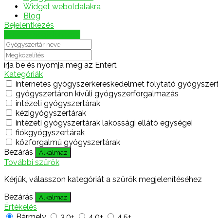
Widget weboldalakra
Blog
Bejelentkezés
Térkép megjelenítése
írja be és nyomja meg az Entert
Kategóriák
internetes gyógyszerkereskedelmet folytató gyógyszer
gyógyszertáron kívüli gyógyszerforgalmazás
intézeti gyógyszertárak
kézigyógyszertárak
intézeti gyógyszertárak lakossági ellátó egységei
fiókgyógyszertárak
közforgalmú gyógyszertárak
Bezárás
Alkalmaz
További szűrők
Kérjük, válasszon kategóriát a szűrők megjelenítéséhez
Bezárás
Alkalmaz
Értékelés
Bármely
3.0+
4.0+
4.5+