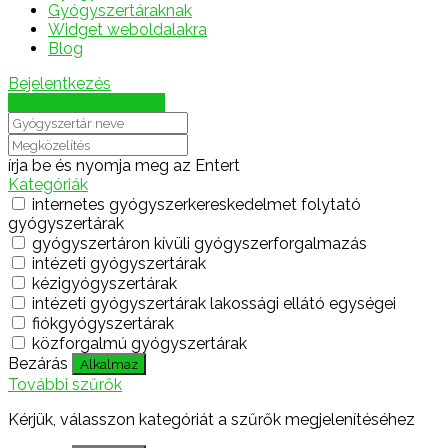
Gyógyszertáraknak
Widget weboldalakra
Blog
Bejelentkezés
Térkép megjelenítése
írja be és nyomja meg az Entert
Kategóriák
internetes gyógyszerkereskedelmet folytató
gyógyszertárak
gyógyszertáron kívüli gyógyszerforgalmazás
intézeti gyógyszertárak
kézigyógyszertárak
intézeti gyógyszertárak lakossági ellátó egységei
fiókgyógyszertárak
közforgalmú gyógyszertárak
Bezárás
Alkalmaz
További szűrők
Kérjük, válasszon kategóriát a szűrők megjelenítéséhez