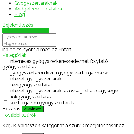
Gyógyszertáraknak
Widget weboldalakra
Blog
Bejelentkezés
Térkép megjelenítése
írja be és nyomja meg az Entert
Kategóriák
internetes gyógyszerkereskedelmet folytató
gyógyszertárak
gyógyszertáron kívüli gyógyszerforgalmazás
intézeti gyógyszertárak
kézigyógyszertárak
intézeti gyógyszertárak lakossági ellátó egységei
fiókgyógyszertárak
közforgalmú gyógyszertárak
Bezárás
Alkalmaz
További szűrők
Kérjük, válasszon kategóriát a szűrők megjelenítéséhez