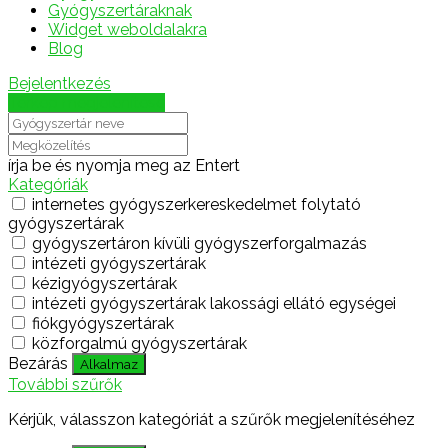
Gyógyszertáraknak
Widget weboldalakra
Blog
Bejelentkezés
Térkép megjelenítése
írja be és nyomja meg az Entert
Kategóriák
internetes gyógyszerkereskedelmet folytató
gyógyszertárak
gyógyszertáron kívüli gyógyszerforgalmazás
intézeti gyógyszertárak
kézigyógyszertárak
intézeti gyógyszertárak lakossági ellátó egységei
fiókgyógyszertárak
közforgalmú gyógyszertárak
Bezárás
Alkalmaz
További szűrők
Kérjük, válasszon kategóriát a szűrők megjelenítéséhez