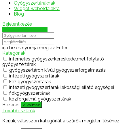
Gyógyszertáraknak
Widget weboldalakra
Blog
Bejelentkezés
Térkép megjelenítése
írja be és nyomja meg az Entert
Kategóriák
internetes gyógyszerkereskedelmet folytató
gyógyszertárak
gyógyszertáron kívüli gyógyszerforgalmazás
intézeti gyógyszertárak
kézigyógyszertárak
intézeti gyógyszertárak lakossági ellátó egységei
fiókgyógyszertárak
közforgalmú gyógyszertárak
Bezárás
Alkalmaz
További szűrők
Kérjük, válasszon kategóriát a szűrők megjelenítéséhez