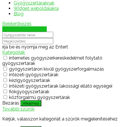
Gyógyszertáraknak
Widget weboldalakra
Blog
Bejelentkezés
Térkép megjelenítése
írja be és nyomja meg az Entert
Kategóriák
internetes gyógyszerkereskedelmet folytató
gyógyszertárak
gyógyszertáron kívüli gyógyszerforgalmazás
intézeti gyógyszertárak
kézigyógyszertárak
intézeti gyógyszertárak lakossági ellátó egységei
fiókgyógyszertárak
közforgalmú gyógyszertárak
Bezárás
Alkalmaz
További szűrők
Kérjük, válasszon kategóriát a szűrők megjelenítéséhez