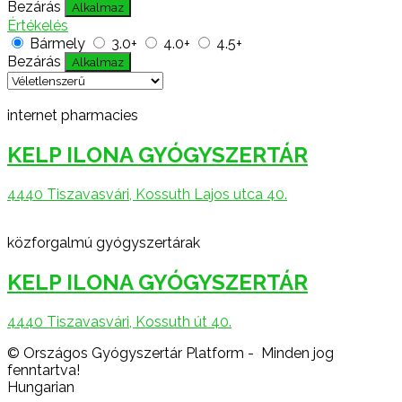
Bezárás
Alkalmaz
Értékelés
Bármely
3.0+
4.0+
4.5+
Bezárás
Alkalmaz
internet pharmacies
KELP ILONA GYÓGYSZERTÁR
4440 Tiszavasvári, Kossuth Lajos utca 40.
közforgalmú gyógyszertárak
KELP ILONA GYÓGYSZERTÁR
4440 Tiszavasvári, Kossuth út 40.
© Országos Gyógyszertár Platform - Minden jog
fenntartva!
Hungarian