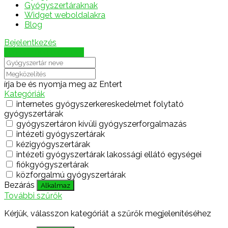
Gyógyszertáraknak
Widget weboldalakra
Blog
Bejelentkezés
Térkép megjelenítése
írja be és nyomja meg az Entert
Kategóriák
internetes gyógyszerkereskedelmet folytató
gyógyszertárak
gyógyszertáron kívüli gyógyszerforgalmazás
intézeti gyógyszertárak
kézigyógyszertárak
intézeti gyógyszertárak lakossági ellátó egységei
fiókgyógyszertárak
közforgalmú gyógyszertárak
Bezárás
Alkalmaz
További szűrők
Kérjük, válasszon kategóriát a szűrők megjelenítéséhez