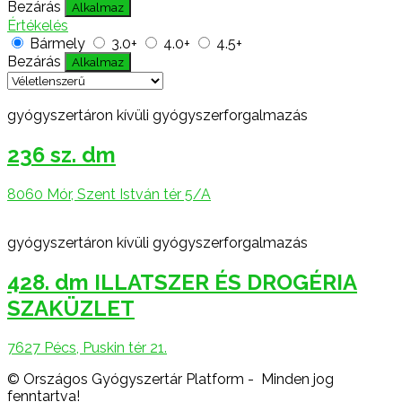
Bezárás
Alkalmaz
Értékelés
Bármely
3.0+
4.0+
4.5+
Bezárás
Alkalmaz
gyógyszertáron kívüli gyógyszerforgalmazás
236 sz. dm
8060 Mór, Szent István tér 5/A
gyógyszertáron kívüli gyógyszerforgalmazás
428. dm ILLATSZER ÉS DROGÉRIA
SZAKÜZLET
7627 Pécs, Puskin tér 21.
© Országos Gyógyszertár Platform - Minden jog
fenntartva!