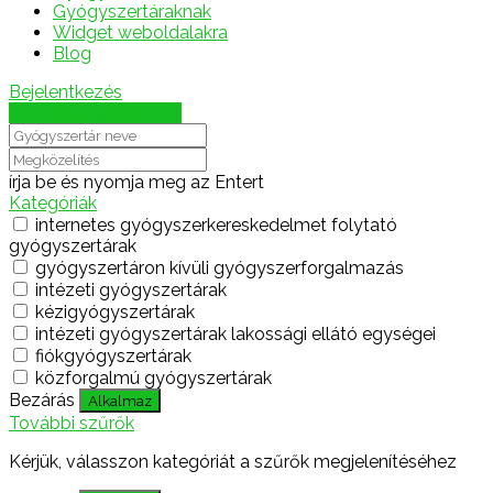
Gyógyszertáraknak
Widget weboldalakra
Blog
Bejelentkezés
Térkép megjelenítése
írja be és nyomja meg az Entert
Kategóriák
internetes gyógyszerkereskedelmet folytató
gyógyszertárak
gyógyszertáron kívüli gyógyszerforgalmazás
intézeti gyógyszertárak
kézigyógyszertárak
intézeti gyógyszertárak lakossági ellátó egységei
fiókgyógyszertárak
közforgalmú gyógyszertárak
Bezárás
Alkalmaz
További szűrők
Kérjük, válasszon kategóriát a szűrők megjelenítéséhez