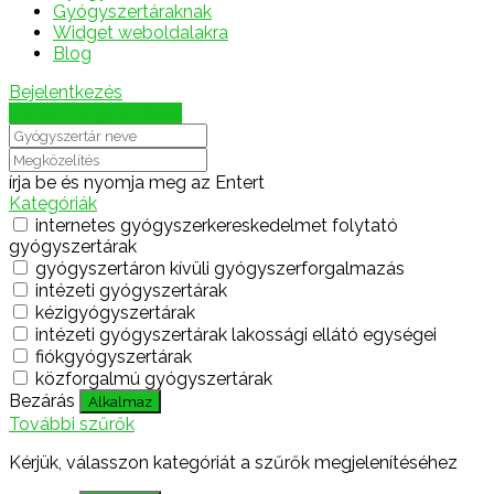
Gyógyszertáraknak
Widget weboldalakra
Blog
Bejelentkezés
Térkép megjelenítése
írja be és nyomja meg az Entert
Kategóriák
internetes gyógyszerkereskedelmet folytató
gyógyszertárak
gyógyszertáron kívüli gyógyszerforgalmazás
intézeti gyógyszertárak
kézigyógyszertárak
intézeti gyógyszertárak lakossági ellátó egységei
fiókgyógyszertárak
közforgalmú gyógyszertárak
Bezárás
Alkalmaz
További szűrők
Kérjük, válasszon kategóriát a szűrők megjelenítéséhez