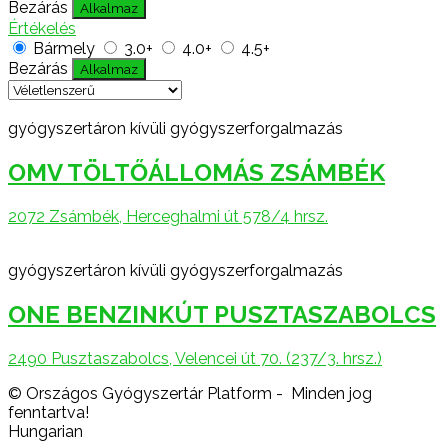
Bezárás
Alkalmaz
Értékelés
Bármely
3.0+
4.0+
4.5+
Bezárás
Alkalmaz
gyógyszertáron kívüli gyógyszerforgalmazás
OMV TÖLTŐÁLLOMÁS ZSÁMBÉK
2072 Zsámbék, Herceghalmi út 578/4 hrsz.
gyógyszertáron kívüli gyógyszerforgalmazás
ONE BENZINKÚT PUSZTASZABOLCS
2490 Pusztaszabolcs, Velencei út 70. (237/3. hrsz.)
© Országos Gyógyszertár Platform - Minden jog
fenntartva!
Hungarian