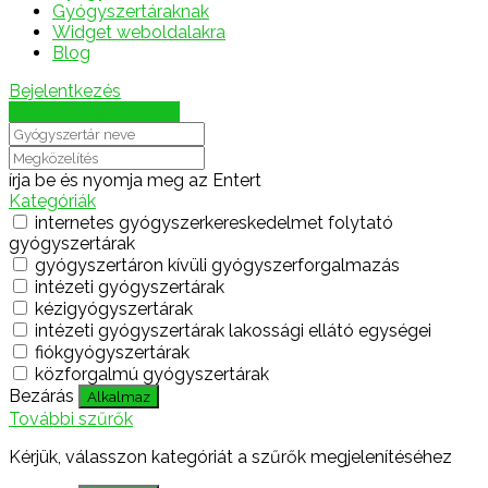
Gyógyszertáraknak
Widget weboldalakra
Blog
Bejelentkezés
Térkép megjelenítése
írja be és nyomja meg az Entert
Kategóriák
internetes gyógyszerkereskedelmet folytató
gyógyszertárak
gyógyszertáron kívüli gyógyszerforgalmazás
intézeti gyógyszertárak
kézigyógyszertárak
intézeti gyógyszertárak lakossági ellátó egységei
fiókgyógyszertárak
közforgalmú gyógyszertárak
Bezárás
Alkalmaz
További szűrők
Kérjük, válasszon kategóriát a szűrők megjelenítéséhez