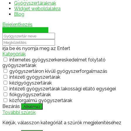
Gyógyszertáraknak
Widget weboldalakra
Blog
Bejelentkezés
Térkép megjelenítése
írja be és nyomja meg az Entert
Kategóriák
internetes gyógyszerkereskedelmet folytató
gyógyszertárak
gyógyszertáron kívüli gyógyszerforgalmazás
intézeti gyógyszertárak
kézigyógyszertárak
intézeti gyógyszertárak lakossági ellátó egységei
fiókgyógyszertárak
közforgalmú gyógyszertárak
Bezárás
Alkalmaz
További szűrők
Kérjük, válasszon kategóriát a szűrők megjelenítéséhez