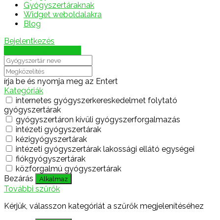
Gyógyszertáraknak
Widget weboldalakra
Blog
Bejelentkezés
Térkép megjelenítése
írja be és nyomja meg az Entert
Kategóriák
internetes gyógyszerkereskedelmet folytató
gyógyszertárak
gyógyszertáron kívüli gyógyszerforgalmazás
intézeti gyógyszertárak
kézigyógyszertárak
intézeti gyógyszertárak lakossági ellátó egységei
fiókgyógyszertárak
közforgalmú gyógyszertárak
Bezárás
Alkalmaz
További szűrők
Kérjük, válasszon kategóriát a szűrők megjelenítéséhez