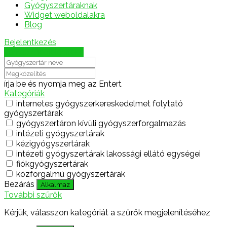
Gyógyszertáraknak
Widget weboldalakra
Blog
Bejelentkezés
Térkép megjelenítése
írja be és nyomja meg az Entert
Kategóriák
internetes gyógyszerkereskedelmet folytató
gyógyszertárak
gyógyszertáron kívüli gyógyszerforgalmazás
intézeti gyógyszertárak
kézigyógyszertárak
intézeti gyógyszertárak lakossági ellátó egységei
fiókgyógyszertárak
közforgalmú gyógyszertárak
Bezárás
Alkalmaz
További szűrők
Kérjük, válasszon kategóriát a szűrők megjelenítéséhez