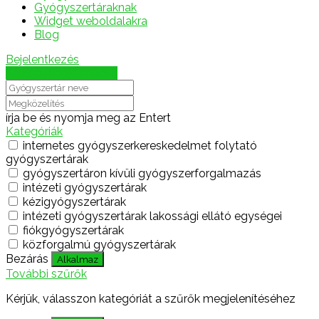
Gyógyszertáraknak
Widget weboldalakra
Blog
Bejelentkezés
Térkép megjelenítése
írja be és nyomja meg az Entert
Kategóriák
internetes gyógyszerkereskedelmet folytató
gyógyszertárak
gyógyszertáron kívüli gyógyszerforgalmazás
intézeti gyógyszertárak
kézigyógyszertárak
intézeti gyógyszertárak lakossági ellátó egységei
fiókgyógyszertárak
közforgalmú gyógyszertárak
Bezárás
Alkalmaz
További szűrők
Kérjük, válasszon kategóriát a szűrők megjelenítéséhez