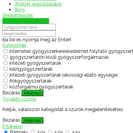
Widget weboldalakra
Blog
Bejelentkezés
Térkép megjelenítése
írja be és nyomja meg az Entert
Kategóriák
internetes gyógyszerkereskedelmet folytató gyógyszer
gyógyszertáron kívüli gyógyszerforgalmazás
intézeti gyógyszertárak
kézigyógyszertárak
intézeti gyógyszertárak lakossági ellátó egységei
fiókgyógyszertárak
közforgalmú gyógyszertárak
Bezárás
Alkalmaz
További szűrők
Kérjük, válasszon kategóriát a szűrők megjelenítéséhez
Bezárás
Alkalmaz
Értékelés
Bármely
3.0+
4.0+
4.5+