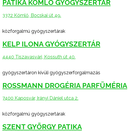
PATIKA KÖMLŐ GYÓGYSZERTÁR
3372 Kömlő, Bocskai út 49.
közforgalmú gyógyszertárak
KELP ILONA GYÓGYSZERTÁR
4440 Tiszavasvári, Kossuth út 40.
gyógyszertáron kívüli gyógyszerforgalmazás
ROSSMANN DROGÉRIA PARFÜMÉRIA
7400 Kaposvár, Irányi Dániel utca 2.
közforgalmú gyógyszertárak
SZENT GYÖRGY PATIKA