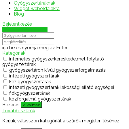
Gyógyszertáraknak
Widget weboldalakra
Blog
Bejelentkezés
Térkép megjelenítése
írja be és nyomja meg az Entert
Kategóriák
internetes gyógyszerkereskedelmet folytató
gyógyszertárak
gyógyszertáron kívüli gyógyszerforgalmazás
intézeti gyógyszertárak
kézigyógyszertárak
intézeti gyógyszertárak lakossági ellátó egységei
fiókgyógyszertárak
közforgalmú gyógyszertárak
Bezárás
Alkalmaz
További szűrők
Kérjük, válasszon kategóriát a szűrők megjelenítéséhez