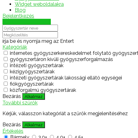
Widget weboldalakra
Blog
Bejelentkezés
Térkép megjelenítése
írja be és nyomja meg az Entert
Kategóriák
internetes gyógyszerkereskedelmet folytató gyógyszer
gyógyszertáron kívüli gyógyszerforgalmazás
intézeti gyógyszertárak
kézigyógyszertárak
intézeti gyógyszertárak lakossági ellátó egységei
fiókgyógyszertárak
közforgalmú gyógyszertárak
Bezárás
Alkalmaz
További szűrők
Kérjük, válasszon kategóriát a szűrők megjelenítéséhez
Bezárás
Alkalmaz
Értékelés
Bármely
3.0+
4.0+
4.5+