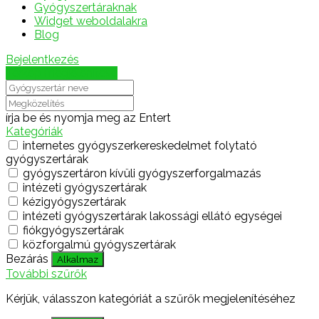
Gyógyszertáraknak
Widget weboldalakra
Blog
Bejelentkezés
Térkép megjelenítése
írja be és nyomja meg az Entert
Kategóriák
internetes gyógyszerkereskedelmet folytató
gyógyszertárak
gyógyszertáron kívüli gyógyszerforgalmazás
intézeti gyógyszertárak
kézigyógyszertárak
intézeti gyógyszertárak lakossági ellátó egységei
fiókgyógyszertárak
közforgalmú gyógyszertárak
Bezárás
Alkalmaz
További szűrők
Kérjük, válasszon kategóriát a szűrők megjelenítéséhez