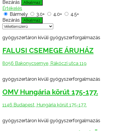
Bezárás
Alkalmaz
Értékelés
Bármely
3.0+
4.0+
4.5+
Bezárás
Alkalmaz
gyógyszertáron kívüli gyógyszerforgalmazás
FALUSI CSEMEGE ÁRUHÁZ
8056 Bakonycsernye, Rákóczi utca 119
gyógyszertáron kívüli gyógyszerforgalmazás
OMV Hungária körút 175-177.
1146 Budapest, Hungária körút 175-177.
gyógyszertáron kívüli gyógyszerforgalmazás