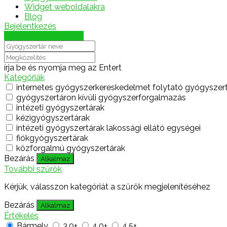
Widget weboldalakra
Blog
Bejelentkezés
Térkép megjelenítése
írja be és nyomja meg az Entert
Kategóriák
internetes gyógyszerkereskedelmet folytató gyógyszer
gyógyszertáron kívüli gyógyszerforgalmazás
intézeti gyógyszertárak
kézigyógyszertárak
intézeti gyógyszertárak lakossági ellátó egységei
fiókgyógyszertárak
közforgalmú gyógyszertárak
Bezárás
Alkalmaz
További szűrők
Kérjük, válasszon kategóriát a szűrők megjelenítéséhez
Bezárás
Alkalmaz
Értékelés
Bármely
3.0+
4.0+
4.5+