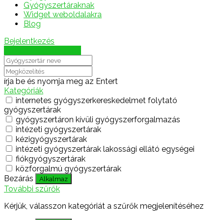
Gyógyszertáraknak
Widget weboldalakra
Blog
Bejelentkezés
Térkép megjelenítése
írja be és nyomja meg az Entert
Kategóriák
internetes gyógyszerkereskedelmet folytató
gyógyszertárak
gyógyszertáron kívüli gyógyszerforgalmazás
intézeti gyógyszertárak
kézigyógyszertárak
intézeti gyógyszertárak lakossági ellátó egységei
fiókgyógyszertárak
közforgalmú gyógyszertárak
Bezárás
Alkalmaz
További szűrők
Kérjük, válasszon kategóriát a szűrők megjelenítéséhez