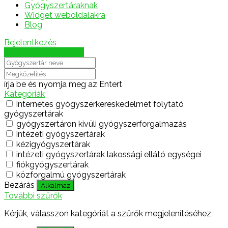
Gyógyszertáraknak
Widget weboldalakra
Blog
Bejelentkezés
Térkép megjelenítése
írja be és nyomja meg az Entert
Kategóriák
internetes gyógyszerkereskedelmet folytató
gyógyszertárak
gyógyszertáron kívüli gyógyszerforgalmazás
intézeti gyógyszertárak
kézigyógyszertárak
intézeti gyógyszertárak lakossági ellátó egységei
fiókgyógyszertárak
közforgalmú gyógyszertárak
Bezárás
Alkalmaz
További szűrők
Kérjük, válasszon kategóriát a szűrők megjelenítéséhez