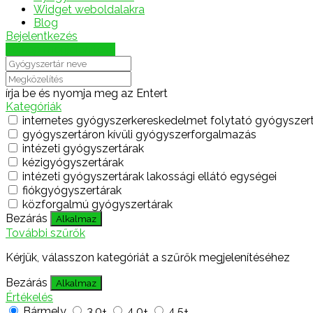
Widget weboldalakra
Blog
Bejelentkezés
Térkép megjelenítése
írja be és nyomja meg az Entert
Kategóriák
internetes gyógyszerkereskedelmet folytató gyógyszer
gyógyszertáron kívüli gyógyszerforgalmazás
intézeti gyógyszertárak
kézigyógyszertárak
intézeti gyógyszertárak lakossági ellátó egységei
fiókgyógyszertárak
közforgalmú gyógyszertárak
Bezárás
Alkalmaz
További szűrők
Kérjük, válasszon kategóriát a szűrők megjelenítéséhez
Bezárás
Alkalmaz
Értékelés
Bármely
3.0+
4.0+
4.5+